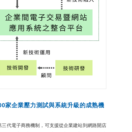
,000家企業壓力測試與系統升級的成熟機
內含第三代電子商務機制，可支援從企業建站到網路開店