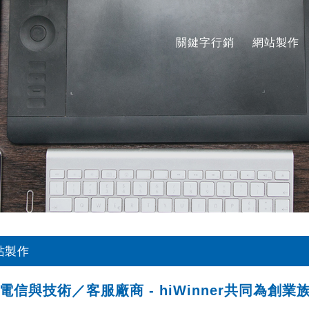
關鍵字行銷
網站製作
站製作
電信與技術／客服廠商 - hiWinner共同為