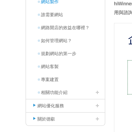
網站製作
hiWi
用與諮
誰需要網站
網路開店的效益在哪裡？
如何管理網站？
規劃網站的第一步
網站客製
專案建置
相關功能介紹
網站優化服務
關於德叡